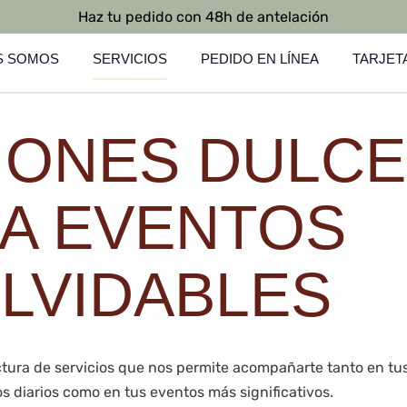
Haz tu pedido con 48h de antelación
S SOMOS
SERVICIOS
PEDIDO EN LÍNEA
TARJET
IONES DULC
A EVENTOS
OLVIDABLES
ura de servicios que nos permite acompañarte tanto en tu
 diarios como en tus eventos más significativos.