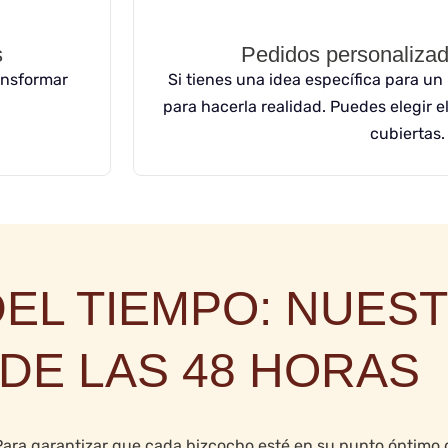
s
Pedidos personaliza
ansformar
Si tienes una idea específica para un
.
para hacerla realidad. Puedes elegir el
cubiertas.
DEL TIEMPO: NUES
DE LAS 48 HORAS
. Para garantizar que cada bizcocho esté en su punto óptim