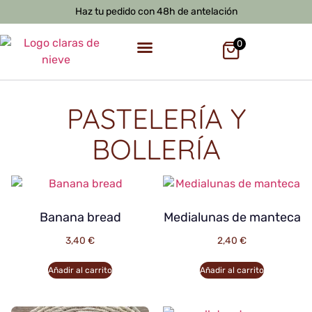
Haz tu pedido con 48h de antelación
0
PASTELERÍA Y
BOLLERÍA
Banana bread
Medialunas de manteca
3,40
€
2,40
€
Añadir al carrito
Añadir al carrito