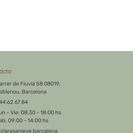
acto
arrer de Fluviá 58 08019,
oblenou, Barcelona
44 62 67 84
un - Vie: 08:30 - 18:00 hs
ab: 09:00 - 14:00 hs
clarasanieve.barcelona