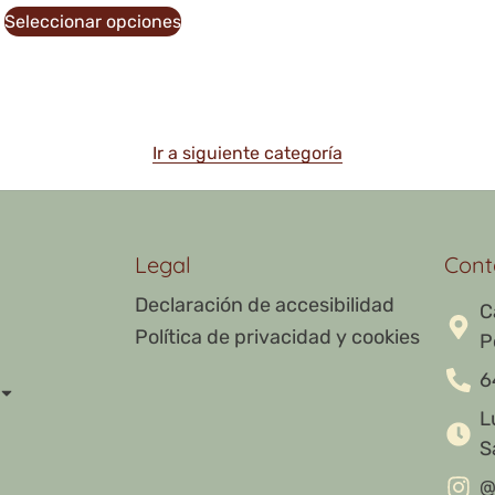
Seleccionar opciones
Ir a siguiente categoría
Legal
Cont
Declaración de accesibilidad
C
Política de privacidad y cookies
P
6
L
S
@