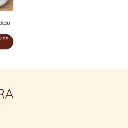
dido
o de
RA