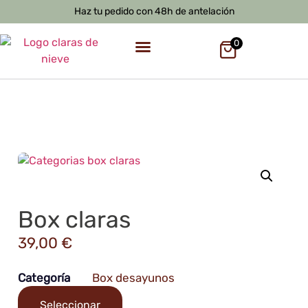
Haz tu pedido con 48h de antelación
0
Box claras
39,00
€
Categoría
Box desayunos
Seleccionar